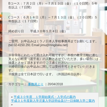
Bコース：７月２日（月）～７月１３日（金）（１０日間）５年
生以上（７日間）
Cコース：６月１８日（月）～７月１３日（金）（２０日間）５
年生以上（１７日間）
締め切り日 平成３０年５月４日（金）
ご質問、お申込みはミラノ日本人学校事務局までお願いします。
(tel.02-4150.291 Email:jimu@mngitalia.net)
※全学年にわたって受け入れ可能ですが、本校の教育活動に差し
支えない程度（若干名）の人数とさせていただき、多い場合には
抽選とさせて頂きますのでご了承ください。
※締切日後のお申込みに関しては受付不可とさせていただきま
す。
※授業は全て日本語で行います。（外国語科目以外）
カテゴリー：
事務局より
｜20/04/2018
«
平成３０年度 １学期始業式・入学式の案内
平成３１年度新入学児童入学説明会及び一日体験入学ご案内
»